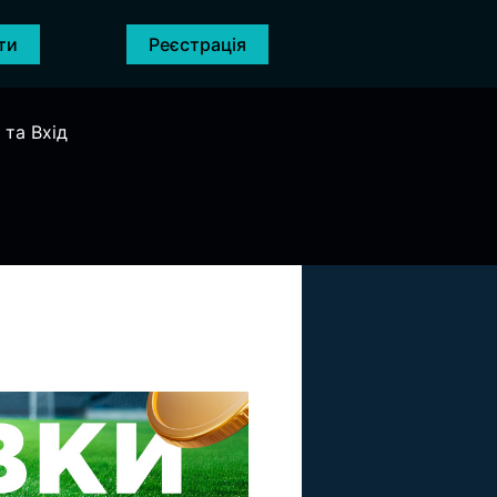
ти
Реєстрація
 та Вхід