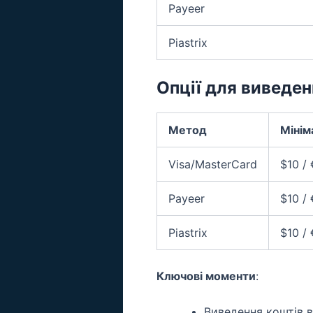
Payeer
Piastrix
Опції для виведен
Метод
Мінім
Visa/MasterCard
$10 /
Payeer
$10 /
Piastrix
$10 /
Ключові моменти
:
Виведення коштів в