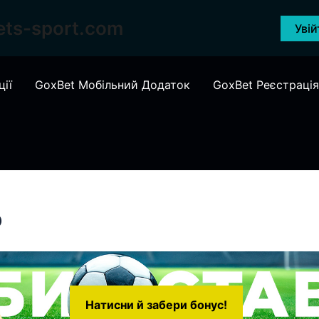
ets-sport.com
Увій
ції
GoxBet Мобільний Додаток
GoxBet Реєстрація
o
Натисни й забери бонус!