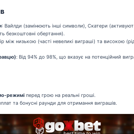
ів
и
: Вайлди (замінюють інші символи), Скатери (активуют
ь безкоштовні обертання).
бір між низькою (часті невеликі виграші) та високою (рід
равцю)
: Від 94% до 98%, що вказує на потенційний виг
мо-режимі
перед грою на реальні гроші.
виплат та бонусні раунди для отримання виграшів.