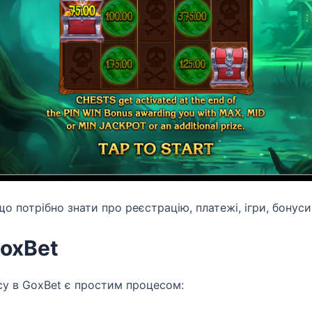
 потрібно знати про реєстрацію, платежі, ігри, бонуси 
GoxBet
су в GoxBet є простим процесом: