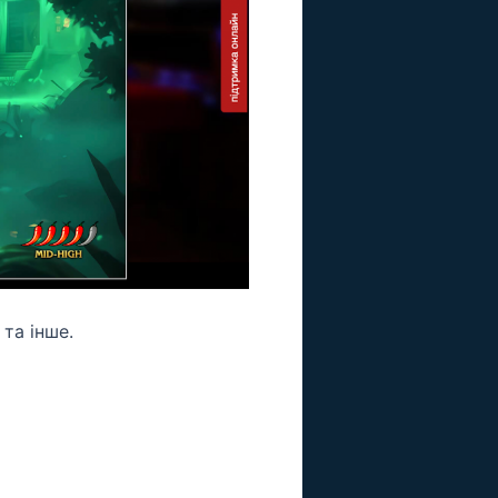
та інше.