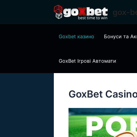
Skip
gox-b
to
content
Goxbet казино
Бонуси та Ак
GoxBet Ігрові Автомати
GoxBet Casin