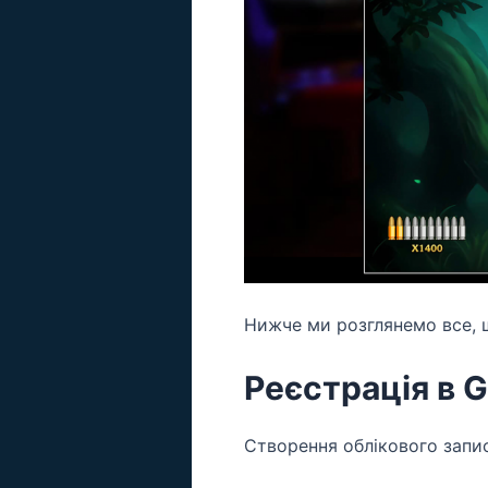
Нижче ми розглянемо все, що
Реєстрація в 
Створення облікового запи