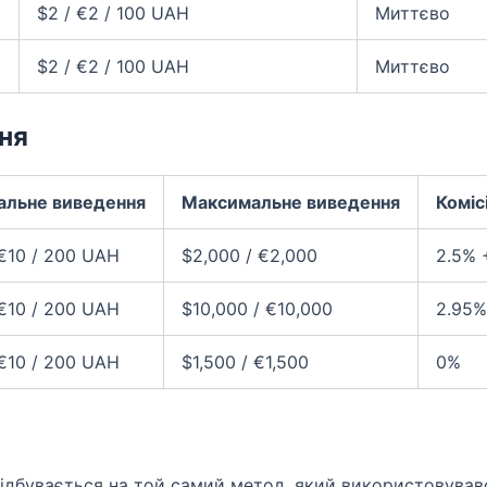
$2 / €2 / 100 UAH
Миттєво
$2 / €2 / 100 UAH
Миттєво
ня
альне виведення
Максимальне виведення
Коміс
 €10 / 200 UAH
$2,000 / €2,000
2.5% 
 €10 / 200 UAH
$10,000 / €10,000
2.95%
 €10 / 200 UAH
$1,500 / €1,500
0%
ідбувається на той самий метод, який використовувавс