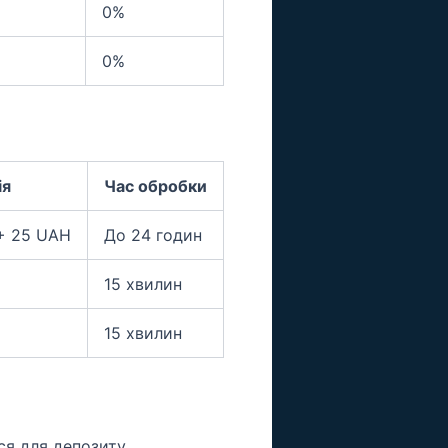
0%
0%
ія
Час обробки
+ 25 UAH
До 24 годин
15 хвилин
15 хвилин
я для депозиту.