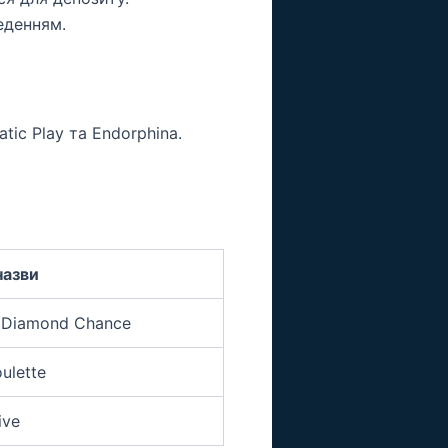
еденням.
tic Play та Endorphina.
назви
, Diamond Chance
ulette
ive