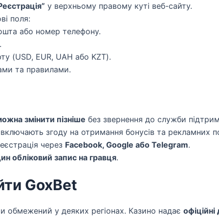
Реєстрація”
у верхньому правому куті веб-сайту.
ві поля:
ошта або номер телефону.
.
ту (USD, EUR, UAH або KZT).
ами та правилами.
можна змінити пізніше
без звернення до служби підтрим
 включають згоду на отримання бонусів та рекламних п
еєстрація через
Facebook, Google або Telegram
.
ин обліковий запис на гравця
.
йти GoxBet
и обмежений у деяких регіонах. Казино надає
офіційні