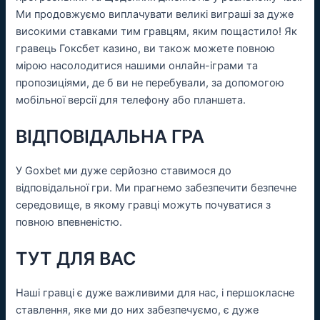
Ми продовжуємо виплачувати великі виграші за дуже
високими ставками тим гравцям, яким пощастило! Як
гравець Гоксбет казино, ви також можете повною
мірою насолодитися нашими онлайн-іграми та
пропозиціями, де б ви не перебували, за допомогою
мобільної версії для телефону або планшета.
ВІДПОВІДАЛЬНА ГРА
У Goxbet ми дуже серйозно ставимося до
відповідальної гри. Ми прагнемо забезпечити безпечне
середовище, в якому гравці можуть почуватися з
повною впевненістю.
ТУТ ДЛЯ ВАС
Наші гравці є дуже важливими для нас, і першокласне
ставлення, яке ми до них забезпечуємо, є дуже