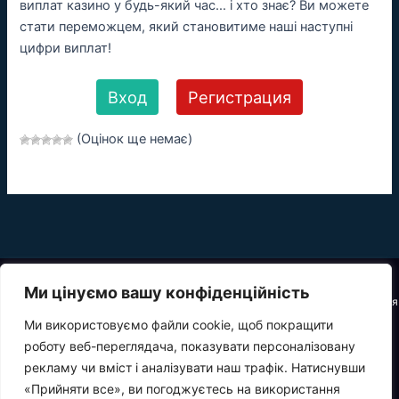
виплат казино у будь-який час… і хто знає? Ви можете
стати переможцем, який становитиме наші наступні
цифри виплат!
Вход
Регистрация
(Оцінок ще немає)
Казино - Грайте у найкраще онлайн казино України на гривні
Ми цінуємо вашу конфіденційність
Ми не організовуємо ігри на гроші. Вся інформація на сайті призначена для
ознайомлення.
Ми використовуємо файли cookie, щоб покращити
Goxbet казино
роботу веб-переглядача, показувати персоналізовану
Про нас
рекламу чи вміст і аналізувати наш трафік. Натиснувши
Політика конфіденційності
«Прийняти все», ви погоджуєтесь на використання
Угода користувача