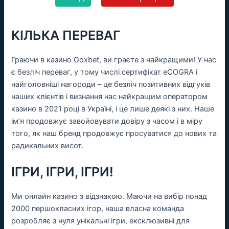
КІЛЬКА ПЕРЕВАГ
Граючи в казино Goxbet, ви граєте з найкращими! У нас
є безліч переваг, у тому числі сертифікат eCOGRA і
найголовніші нагороди – це безліч позитивних відгуків
наших клієнтів і визнання нас найкращим оператором
казино в 2021 році в Україні, і це лише деякі з них. Наше
ім’я продовжує завойовувати довіру з часом і в міру
того, як наш бренд продовжує просуватися до нових та
радикальних висот.
ІГРИ, ІГРИ, ІГРИ!
Ми онлайн казино з відзнакою. Маючи на вибір понад
2000 першокласних ігор, наша власна команда
розробляє з нуля унікальні ігри, ексклюзивні для